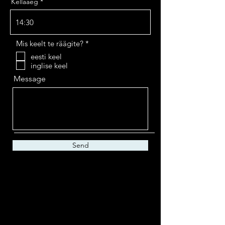
Kellaaeg
14:30
R
Mis keelt te räägite?
*
e
eesti keel
q
inglise keel
u
i
Message
r
e
d
Send