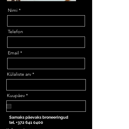
Nimi
Telefon
Email
Külaliste arv
r
Kuupäev
*
e
q
u
i
Samaks päevaks broneeringud
r
tel.
+372 641 0400
e
d