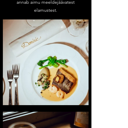
annab aimu meeldejäävatest
elamustest.